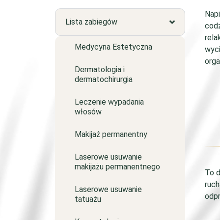
Napi
Lista zabiegów
codz
rela
Medycyna Estetyczna
wyci
orga
Dermatologia i
dermatochirurgia
Leczenie wypadania
włosów
Makijaż permanentny
Laserowe usuwanie
makijażu permanentnego
To d
ruch
Laserowe usuwanie
odpr
tatuażu