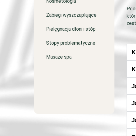
Kosmetologia
Podc
Zabiegi wyszczuplające
któr
zest
Pielęgnacja dłoni i stóp
Stopy problematyczne
K
Masaże spa
K
J
J
J