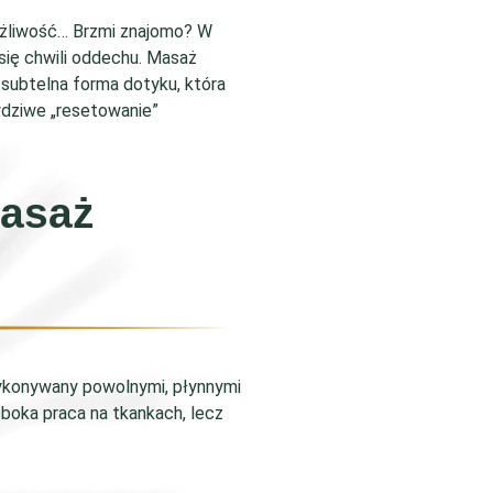
rażliwość… Brzmi znajomo? W
się chwili oddechu. Masaż
 subtelna forma dotyku, która
wdziwe „resetowanie”
asaż
?
 wykonywany powolnymi, płynnymi
boka praca na tkankach, lecz