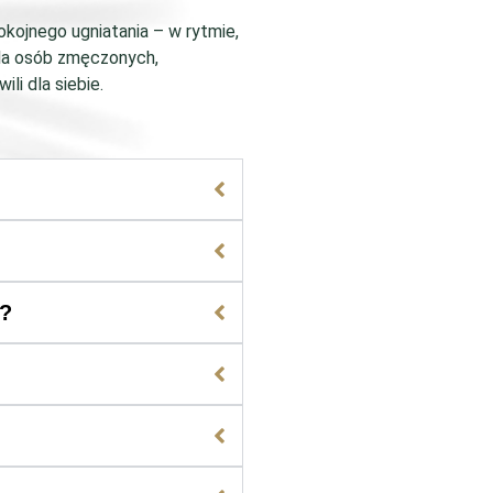
okojnego ugniatania – w rytmie,
dla osób zmęczonych,
i dla siebie.
y?