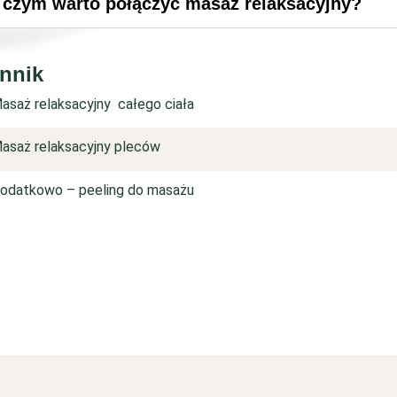
 czym warto połączyć masaż relaksacyjny?
nnik
asaż relaksacyjny całego ciała
asaż relaksacyjny pleców
odatkowo – peeling do masażu