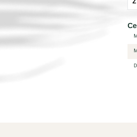
Z
Ce
M
M
D