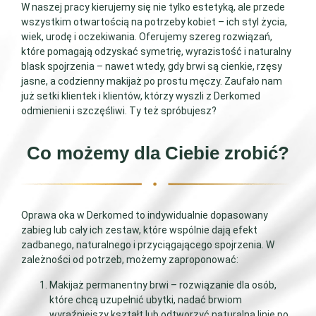
W naszej pracy kierujemy się nie tylko estetyką, ale przede
wszystkim otwartością na potrzeby kobiet – ich styl życia,
wiek, urodę i oczekiwania. Oferujemy szereg rozwiązań,
które pomagają odzyskać symetrię, wyrazistość i naturalny
blask spojrzenia – nawet wtedy, gdy brwi są cienkie, rzęsy
jasne, a codzienny makijaż po prostu męczy. Zaufało nam
już setki klientek i klientów, którzy wyszli z Derkomed
odmienieni i szczęśliwi. Ty też spróbujesz?
Co możemy dla Ciebie zrobić?
Oprawa oka w Derkomed to indywidualnie dopasowany
zabieg lub cały ich zestaw, które wspólnie dają efekt
zadbanego, naturalnego i przyciągającego spojrzenia. W
zależności od potrzeb, możemy zaproponować:
Makijaż permanentny brwi – rozwiązanie dla osób,
które chcą uzupełnić ubytki, nadać brwiom
wyraźniejszy kształt lub odtworzyć naturalną linię po