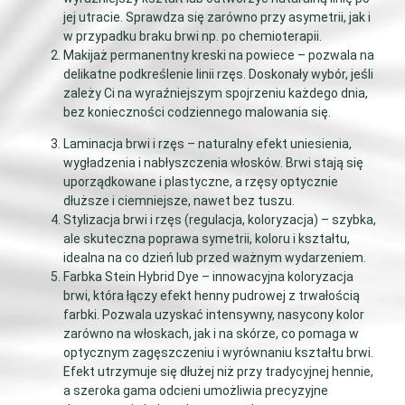
jej utracie. Sprawdza się zarówno przy asymetrii, jak i
w przypadku braku brwi np. po chemioterapii.
Makijaż permanentny kreski na powiece – pozwala na
delikatne podkreślenie linii rzęs. Doskonały wybór, jeśli
zależy Ci na wyraźniejszym spojrzeniu każdego dnia,
bez konieczności codziennego malowania się.
Laminacja brwi i rzęs – naturalny efekt uniesienia,
wygładzenia i nabłyszczenia włosków. Brwi stają się
uporządkowane i plastyczne, a rzęsy optycznie
dłuższe i ciemniejsze, nawet bez tuszu.
Stylizacja brwi i rzęs (regulacja, koloryzacja) – szybka,
ale skuteczna poprawa symetrii, koloru i kształtu,
idealna na co dzień lub przed ważnym wydarzeniem.
Farbka Stein Hybrid Dye – innowacyjna koloryzacja
brwi, która łączy efekt henny pudrowej z trwałością
farbki. Pozwala uzyskać intensywny, nasycony kolor
zarówno na włoskach, jak i na skórze, co pomaga w
optycznym zagęszczeniu i wyrównaniu kształtu brwi.
Efekt utrzymuje się dłużej niż przy tradycyjnej hennie,
a szeroka gama odcieni umożliwia precyzyjne