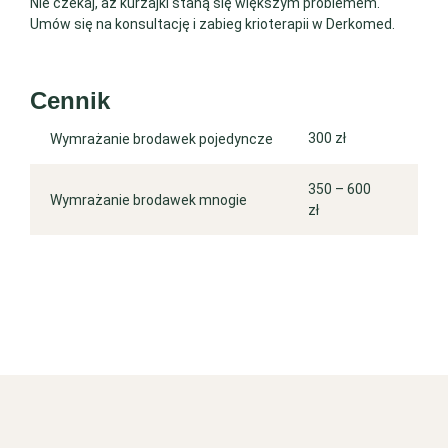
Nie czekaj, aż kurzajki staną się większym problemem.
Umów się na konsultację i zabieg krioterapii w Derkomed.
Cennik
300 zł
Wymrażanie brodawek pojedyncze
350 – 600
Wymrażanie brodawek mnogie
zł