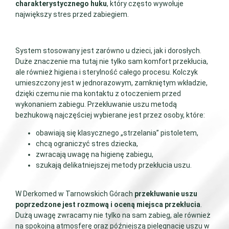
charakterystycznego huku
, który często wywołuje
największy stres przed zabiegiem.
System stosowany jest zarówno u dzieci, jak i dorosłych.
Duże znaczenie ma tutaj nie tylko sam komfort przekłucia,
ale również higiena i sterylność całego procesu. Kolczyk
umieszczony jest w jednorazowym, zamkniętym wkładzie,
dzięki czemu nie ma kontaktu z otoczeniem przed
wykonaniem zabiegu. Przekłuwanie uszu metodą
bezhukową najczęściej wybierane jest przez osoby, które:
obawiają się klasycznego „strzelania” pistoletem,
chcą ograniczyć stres dziecka,
zwracają uwagę na higienę zabiegu,
szukają delikatniejszej metody przekłucia uszu.
W Derkomed w Tarnowskich Górach
przekłuwanie uszu
poprzedzone jest rozmową i oceną miejsca przekłucia
.
Dużą uwagę zwracamy nie tylko na sam zabieg, ale również
na spokojną atmosferę oraz późniejszą pielęgnację uszu w