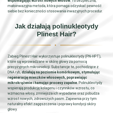
wspomagając wzrost nowych włosów.
To bezpieczna,
małoinwazyjna metoda, która pomaga odzyskać pewność
siebie bez konieczności stosowania inwazyjnych procedur.
Jak działają polinukleotydy
Plinest Hair?
Zabieg Plinest Hair wykorzystuje polinukleotydy (PN-HPT),
które są wprowadzane w skórę głowy za pomocą
precyzyjnych mikroiniekcji. Substancje te, pochodzące z
DNA ryb,
działają na poziomie komórkowym, stymulując
regenerację mieszków włosowych, poprawiając
mikrokrążenie i hamując procesy zapalne.
Polinukleotydy
wspierają produkcję kolagenu i czynników wzrostu, co
wzmacnia włosy, zmniejsza ich wypadanie oraz pobudza
wzrost nowych, zdrowszych pasm. Zapewnia przy tym
naturalny efekt zagęszczenia i poprawy kondycji skóry
głowy.